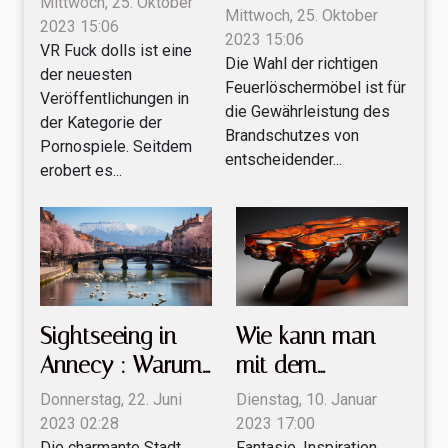
Mittwoch, 25. Oktober
Feuerlöschermöbel
Mittwoch, 25. Oktober
Spiel wissen
2023 15:06
aus ?
2023 15:06
VR Fuck dolls ist eine
sollten
Die Wahl der richtigen
der neuesten
Feuerlöschermöbel ist für
Veröffentlichungen in
die Gewährleistung des
der Kategorie der
Brandschutzes von
Pornospiele. Seitdem
entscheidender...
erobert es...
Sightseeing in
Wie kann man
Annecy : Warum
mit dem
ist es wichtig, Ihr
Epoxydharztisch
Donnerstag, 22. Juni
Dienstag, 10. Januar
Flugticket zu
aus Holz Luxus
2023 02:28
2023 17:00
Die charmante Stadt
Fantasie, Inspiration,