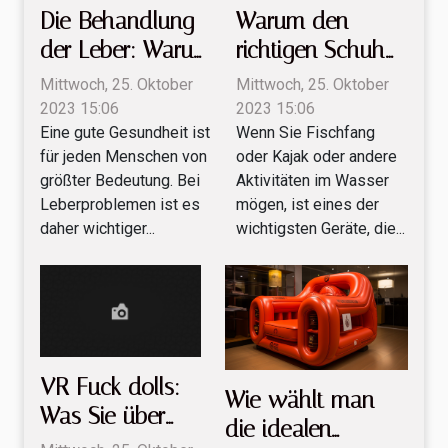
Die Behandlung
Warum den
der Leber: Warum
richtigen Schuh
sollte man sich
für jedes
Mittwoch, 25. Oktober
Mittwoch, 25. Oktober
für Hepaphenol
Abenteuer im
2023 15:06
2023 15:06
Eine gute Gesundheit ist
Wenn Sie Fischfang
entscheiden?
Wasser?
für jeden Menschen von
oder Kajak oder andere
größter Bedeutung. Bei
Aktivitäten im Wasser
Leberproblemen ist es
mögen, ist eines der
daher wichtiger...
wichtigsten Geräte, die...
VR Fuck dolls:
Wie wählt man
Was Sie über
die idealen
dieses Porno-