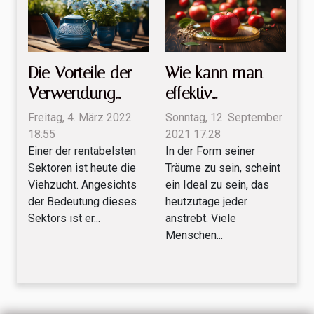
Die Vorteile der
Wie kann man
Verwendung
effektiv
einer Gießkanne
abnehmen?
Freitag, 4. März 2022
Sonntag, 12. September
18:55
2021 17:28
Einer der rentabelsten
In der Form seiner
Sektoren ist heute die
Träume zu sein, scheint
Viehzucht. Angesichts
ein Ideal zu sein, das
der Bedeutung dieses
heutzutage jeder
Sektors ist er...
anstrebt. Viele
Menschen...