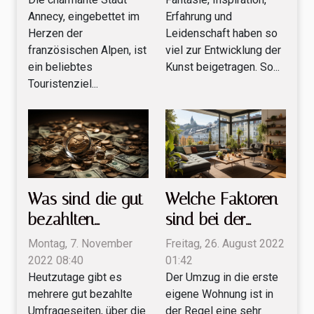
buchen ?
herstellen ?
Annecy, eingebettet im
Erfahrung und
Herzen der
Leidenschaft haben so
französischen Alpen, ist
viel zur Entwicklung der
ein beliebtes
Kunst beigetragen. So...
Touristenziel...
Was sind die gut
Welche Faktoren
bezahlten
sind bei der
Umfrageseiten in
Anmietung einer
Montag, 7. November
Freitag, 26. August 2022
diesem Jahr?
Wohnung in der
2022 08:40
01:42
Heutzutage gibt es
Der Umzug in die erste
Schweiz zu
mehrere gut bezahlte
eigene Wohnung ist in
beachten?
Umfrageseiten, über die
der Regel eine sehr