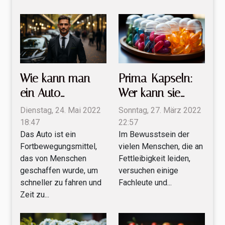
Wie kann man
Prima-Kapseln:
ein Auto
Wer kann sie
zwischen
verwenden und
Dienstag, 24. Mai 2022
Sonntag, 27. März 2022
Privatpersonen
wie kann man sie
18:47
22:57
Das Auto ist ein
Im Bewusstsein der
mieten?
erwerben?
Fortbewegungsmittel,
vielen Menschen, die an
das von Menschen
Fettleibigkeit leiden,
geschaffen wurde, um
versuchen einige
schneller zu fahren und
Fachleute und...
Zeit zu...