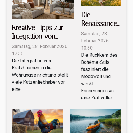
Die
Renaissance
Kreative Tipps zur
des Bohème-
Samstag, 28.
Integration von
Stils in der
Februar 2026
Kratzbäumen in Ihre
Samstag, 28. Februar 2026
10:30
modernen
Wohnungseinrichtung
17:50
Die Rückkehr des
Modewelt?
Die Integration von
Bohème-Stils
Kratzbäumen in die
fasziniert die
Wohnungseinrichtung stellt
Modewelt und
viele Katzenliebhaber vor
weckt
eine...
Erinnerungen an
eine Zeit voller...