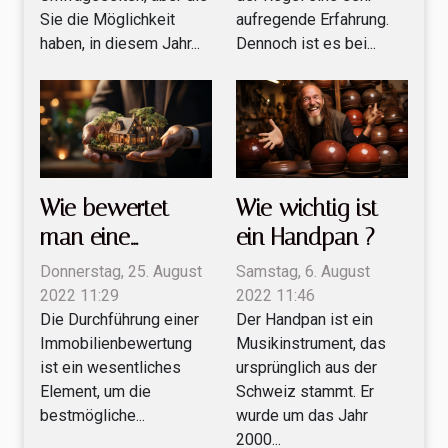
Sie die Möglichkeit
aufregende Erfahrung.
haben, in diesem Jahr...
Dennoch ist es bei...
Wie bewertet
Wie wichtig ist
man eine
ein Handpan ?
Immobilie?
Donnerstag, 25. August
Samstag, 6. August
2022 11:29
2022 11:46
Die Durchführung einer
Der Handpan ist ein
Immobilienbewertung
Musikinstrument, das
ist ein wesentliches
ursprünglich aus der
Element, um die
Schweiz stammt. Er
bestmögliche...
wurde um das Jahr
2000...