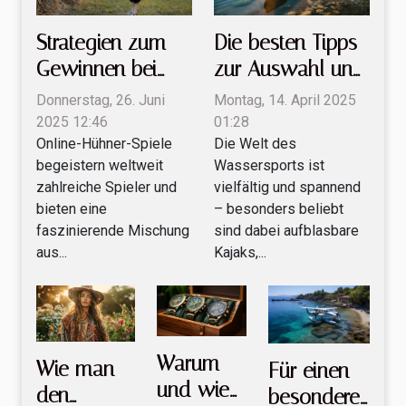
Strategien zum
Die besten Tipps
Gewinnen bei
zur Auswahl und
Online-Hühner-
Pflege von
Donnerstag, 26. Juni
Montag, 14. April 2025
Spielen: Ein
aufblasbaren
2025 12:46
01:28
Online-Hühner-Spiele
Die Welt des
Leitfaden
Kajaks
begeistern weltweit
Wassersports ist
zahlreiche Spieler und
vielfältig und spannend
bieten eine
– besonders beliebt
faszinierende Mischung
sind dabei aufblasbare
aus...
Kajaks,...
Warum
Wie man
Für einen
und wie
den
besonderen