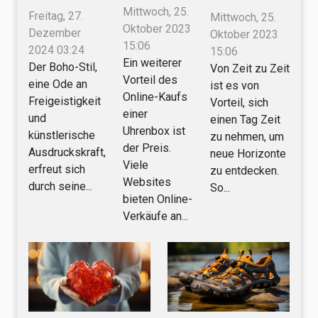
wählt
perfekten
Tag auf die
Mittwoch, 25.
Freitag, 27.
Mittwoch, 25.
man eine
Oktober 2023
Boho-Look
Insel Yeu
Dezember
Oktober 2023
15:06
Uhrenbox
2024 03:24
für jede
15:06
fliegen
Ein weiterer
Der Boho-Stil,
aus?
Von Zeit zu Zeit
Jahreszeit
Vorteil des
eine Ode an
ist es von
stylt
Online-Kaufs
Freigeistigkeit
Vorteil, sich
einer
und
einen Tag Zeit
Uhrenbox ist
künstlerische
zu nehmen, um
der Preis.
Ausdruckskraft,
neue Horizonte
Viele
erfreut sich
zu entdecken.
Websites
durch seine...
So...
bieten Online-
Verkäufe an...