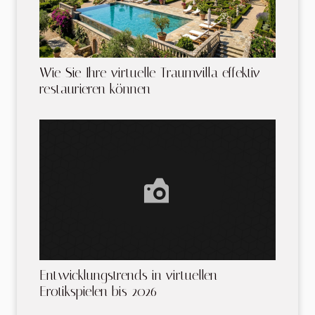
Wie Sie Ihre virtuelle Traumvilla effektiv
restaurieren können
Entwicklungstrends in virtuellen
Erotikspielen bis 2026