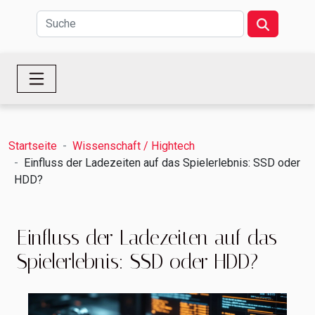
Startseite
Wissenschaft / Hightech
Einfluss der Ladezeiten auf das Spielerlebnis: SSD oder
HDD?
Einfluss der Ladezeiten auf das
Spielerlebnis: SSD oder HDD?