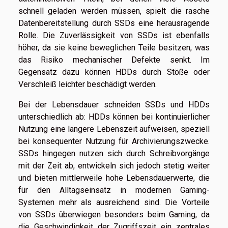
schnell geladen werden müssen, spielt die rasche
Datenbereitstellung durch SSDs eine herausragende
Rolle. Die Zuverlässigkeit von SSDs ist ebenfalls
höher, da sie keine beweglichen Teile besitzen, was
das Risiko mechanischer Defekte senkt. Im
Gegensatz dazu können HDDs durch Stöße oder
Verschleiß leichter beschädigt werden.
Bei der Lebensdauer schneiden SSDs und HDDs
unterschiedlich ab: HDDs können bei kontinuierlicher
Nutzung eine längere Lebenszeit aufweisen, speziell
bei konsequenter Nutzung für Archivierungszwecke.
SSDs hingegen nutzen sich durch Schreibvorgänge
mit der Zeit ab, entwickeln sich jedoch stetig weiter
und bieten mittlerweile hohe Lebensdauerwerte, die
für den Alltagseinsatz in modernen Gaming-
Systemen mehr als ausreichend sind. Die Vorteile
von SSDs überwiegen besonders beim Gaming, da
die Geschwindigkeit der Zugriffszeit ein zentrales