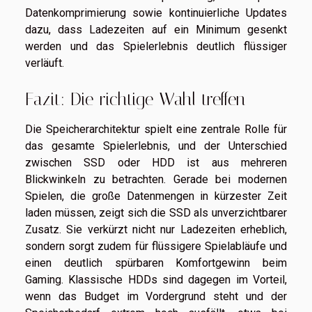
Datenkomprimierung sowie kontinuierliche Updates
dazu, dass Ladezeiten auf ein Minimum gesenkt
werden und das Spielerlebnis deutlich flüssiger
verläuft.
Fazit: Die richtige Wahl treffen
Die Speicherarchitektur spielt eine zentrale Rolle für
das gesamte Spielerlebnis, und der Unterschied
zwischen SSD oder HDD ist aus mehreren
Blickwinkeln zu betrachten. Gerade bei modernen
Spielen, die große Datenmengen in kürzester Zeit
laden müssen, zeigt sich die SSD als unverzichtbarer
Zusatz. Sie verkürzt nicht nur Ladezeiten erheblich,
sondern sorgt zudem für flüssigere Spielabläufe und
einen deutlich spürbaren Komfortgewinn beim
Gaming. Klassische HDDs sind dagegen im Vorteil,
wenn das Budget im Vordergrund steht und der