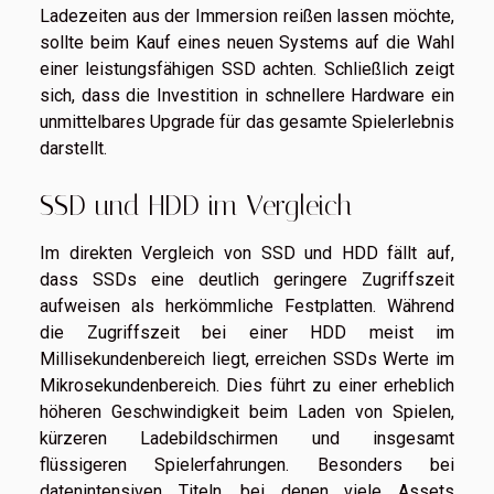
Ladezeiten aus der Immersion reißen lassen möchte,
sollte beim Kauf eines neuen Systems auf die Wahl
einer leistungsfähigen SSD achten. Schließlich zeigt
sich, dass die Investition in schnellere Hardware ein
unmittelbares Upgrade für das gesamte Spielerlebnis
darstellt.
SSD und HDD im Vergleich
Im direkten Vergleich von SSD und HDD fällt auf,
dass SSDs eine deutlich geringere Zugriffszeit
aufweisen als herkömmliche Festplatten. Während
die Zugriffszeit bei einer HDD meist im
Millisekundenbereich liegt, erreichen SSDs Werte im
Mikrosekundenbereich. Dies führt zu einer erheblich
höheren Geschwindigkeit beim Laden von Spielen,
kürzeren Ladebildschirmen und insgesamt
flüssigeren Spielerfahrungen. Besonders bei
datenintensiven Titeln, bei denen viele Assets